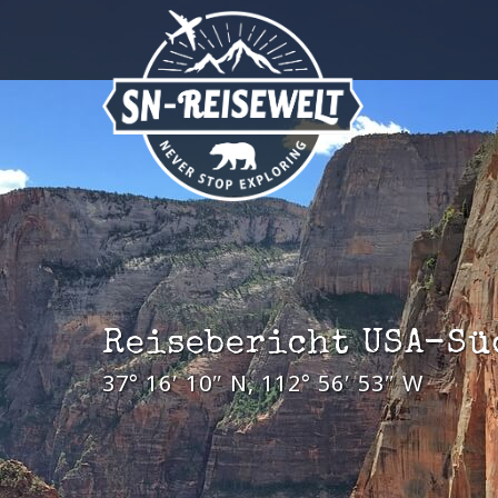
Der Eintrag "offcanvas-col1"
Der Ein
existiert leider nicht.
existier
Reisebericht USA-Sü
37° 16′ 10″ N, 112° 56′ 53″ W