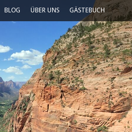
BLOG
ÜBER UNS
GÄSTEBUCH
Der Eintrag "offcanvas-col4"
existiert leider nicht.