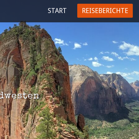
START
REISEBERICHTE
trag "offcanvas-col2"
Der Eintrag "offcanvas-col3"
t leider nicht.
existiert leider nicht.
dwesten