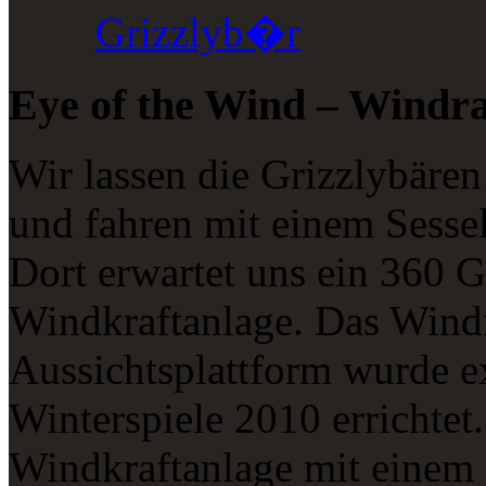
Grizzlyb�r
Eye of the Wind – Windra
Wir lassen die Grizzlybären
und fahren mit einem Sessell
Dort erwartet uns ein 360 G
Windkraftanlage. Das Windr
Aussichtsplattform wurde e
Winterspiele 2010 errichtet.
Windkraftanlage mit einem 