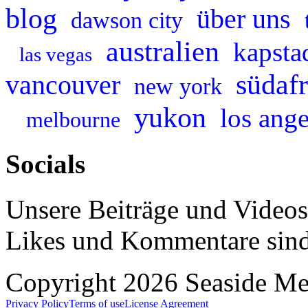
blog
über uns
dawson city
australien
kapsta
las vegas
südafr
vancouver
new york
yukon
los ange
melbourne
Socials
Unsere Beiträge und Videos
Likes und Kommentare sin
Copyright 2026 Seaside Med
Privacy Policy
Terms of use
License Agreement