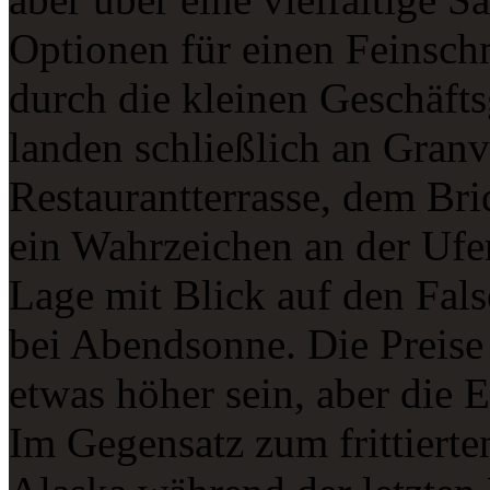
Optionen für einen Feinsc
durch die kleinen Geschäft
landen schließlich an Granvi
Restaurantterrasse, dem Bri
ein Wahrzeichen an der Uf
Lage mit Blick auf den Fals
bei Abendsonne. Die Preise
etwas höher sein, aber die E
Im Gegensatz zum frittierte