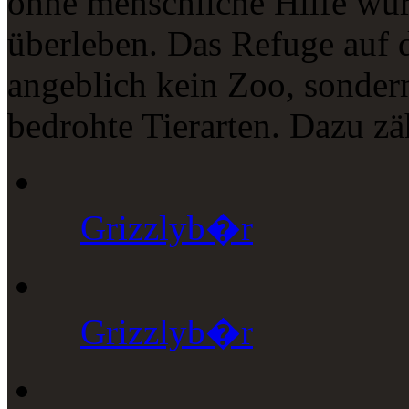
ohne menschliche Hilfe wür
überleben. Das Refuge auf 
angeblich kein Zoo, sonder
bedrohte Tierarten. Dazu z
Grizzlyb�r
Grizzlyb�r