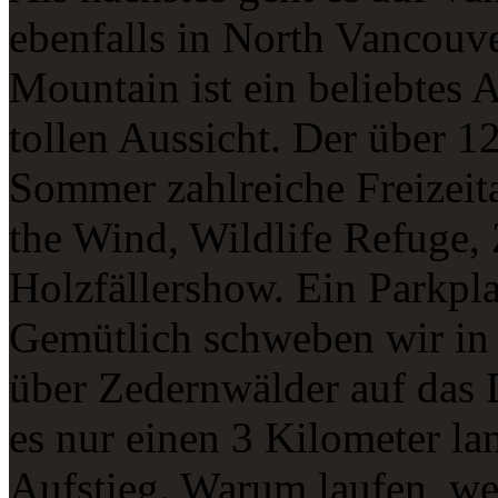
ebenfalls in North Vancouv
Mountain ist ein beliebtes 
tollen Aussicht. Der über 1
Sommer zahlreiche Freizeita
the Wind, Wildlife Refuge, 
Holzfällershow. Ein Parkpla
Gemütlich schweben wir in 
über Zedernwälder auf das 
es nur einen 3 Kilometer l
Aufstieg. Warum laufen, we