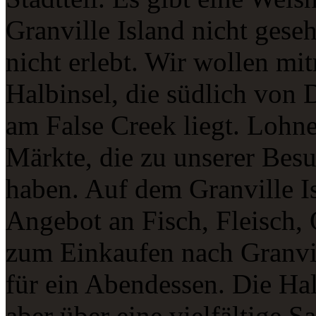
Granville Island nicht ges
nicht erlebt. Wir wollen mi
Halbinsel, die südlich vo
am False Creek liegt. Lohne
Märkte, die zu unserer Besu
haben. Auf dem Granville Is
Angebot an Fisch, Fleisch,
zum Einkaufen nach Granvi
für ein Abendessen. Die Halb
aber über eine vielfältige