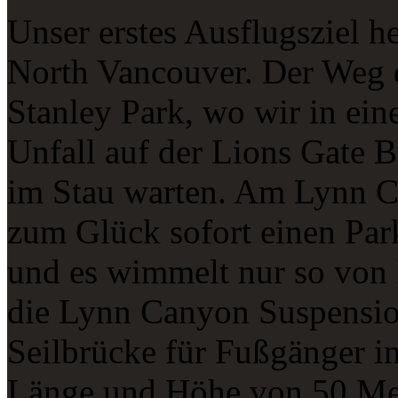
Unser erstes Ausflugsziel h
North Vancouver. Der Weg d
Stanley Park, wo wir in ein
Unfall auf der Lions Gate B
im Stau warten. Am Lynn 
zum Glück sofort einen Par
und es wimmelt nur so von 
die Lynn Canyon Suspension
Seilbrücke für Fußgänger in
Länge und Höhe von 50 Met