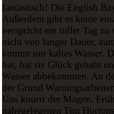
fantastisch! Die English Ba
Außerdem gibt es keine ei
verspricht ein toller Tag zu
nicht von langer Dauer, zu
kommt nur kaltes Wasser. Da
hat, hat sie Glück gehabt u
Wasser abbekommen. An der
der Grund Wartungsarbeiten
Uns knurrt der Magen. Früh
nahegelegenen Tim Hortons,