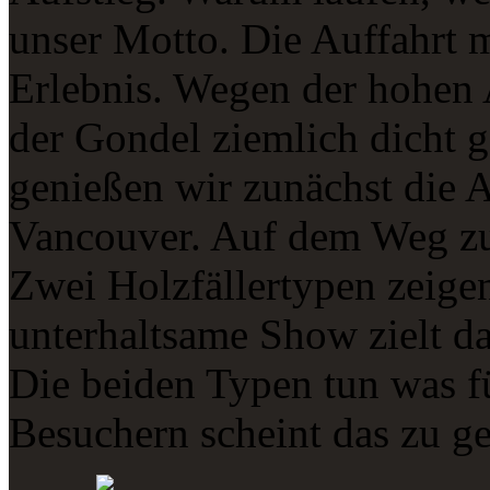
unser Motto. Die Auffahrt m
Erlebnis. Wegen der hohen 
der Gondel ziemlich dicht
genießen wir zunächst die A
Vancouver. Auf dem Weg zur
Zwei Holzfällertypen zeig
unterhaltsame Show zielt da
Die beiden Typen tun was fü
Besuchern scheint das zu ge