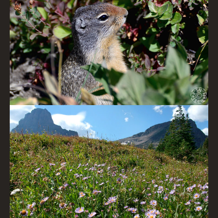
Neugieriges Streifenh�rnchen
Bl�tenmeer im Park