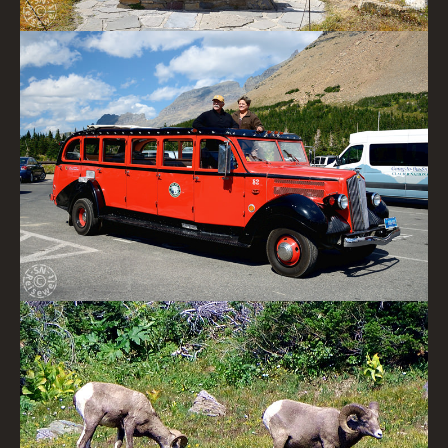
Red bus shuttle
Dickhornschafe